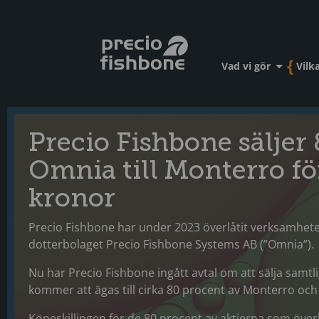
Vad vi gör
Vilka
Precio Fishbone säljer
Omnia till Monterro fö
kronor
Precio Fishbone har under 2023 överlåtit verksamhete
dotterbolaget Precio Fishbone Systems AB (”Omnia”).
Nu har Precio Fishbone ingått avtal om att sälja samtlig
kommer att ägas till cirka 80 procent av Monterro och t
Köpeskillingen för de 80 procent av aktierna som överlå