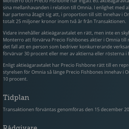
Monterro och Precio Fishbone har ingått ett aktieägaravtal
sina mellanhavanden i relation till Omnia. I enlighet med a
har parterna åtagit sig att, i proportion till sitt innehav i O
totalt 25 miljoner kronor inom två år från Transaktionen.
Vidare innehåller aktieägaravtalet en rätt, men inte en skyl
Monterro att förvärva Precio Fishbones aktier i Omnia till
det fall att en person som bedriver konkurrerande verksa
förvärvar 30 procent eller mer av aktierna eller rösterna i
Enligt aktieägaravtalet har Precio Fishbone rätt till en rep
styrelsen för Omnia så länge Precio Fishbones innehav i 
10 procent.
Tidplan
Transaktionen förväntas genomföras den 15 december 20
Rådgivare