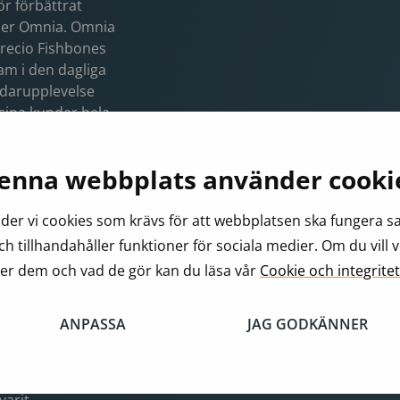
r förbättrat
der Omnia. Omnia
Precio Fishbones
m i den dagliga
ndarupplevelse
sina kunder hela
stallation samt
orkplace. Med
enna webbplats använder cooki
etsplats skapas
er vi cookies som krävs för att webbplatsen ska fungera 
ch tillhandahåller funktioner för sociala medier. Om du vill 
er dem och vad de gör kan du läsa vår
Cookie och integritet
marknadsledande
n
ANPASSA
JAG GODKÄNNER
ernationella
tartade Omnia
ättre närvaro på