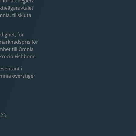
 för att reglera
ktieägaravtalet
mnia, tillskjuta
dighet, för
 marknadspris för
mhet till Omnia
 Precio Fishbone.
resentant i
Omnia överstiger
23.