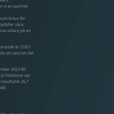
varit
r vi en partner
 som krävs för
ppfyller våra
mnia vidare på en
varande är COO i
te att vara en del
ember 2023 80
cio Fishbone var
esultatet 26,7
ade.