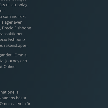
s till ett bolag
ne.
ia som indirekt
nia äger även
, Precio Fishbone
Transaktionen
recio Fishbone
es räkenskaper.
gandet i Omnia,
tal Journey och
t Online.
rnationella
rknadens bästa
 Omnias styrka är