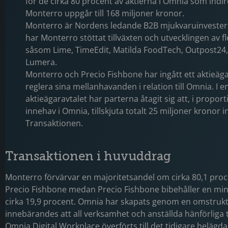
för de cirka 80 procent av aktierna i Omnia som indirek
Monterro uppgår till 168 miljoner kronor.
Monterro är Nordens ledande B2B mjukvaruinvester
har Monterro stöttat tillväxten och utvecklingen av f
såsom Lime, TimeEdit, Matilda FoodTech, Outpost24
Lumera.
Monterro och Precio Fishbone har ingått ett aktieägar
reglera sina mellanhavanden i relation till Omnia. I 
aktieägaravtalet har parterna åtagit sig att, i proportio
innehav i Omnia, tillskjuta totalt 25 miljoner kronor 
Transaktionen.
Transaktionen i huvuddrag
Monterro förvärvar en majoritetsandel om cirka 80,1 proc
Precio Fishbone medan Precio Fishbone bibehåller en mi
cirka 19,9 procent. Omnia har skapats genom en omstruk
innebärandes att all verksamhet och anställda hänförliga t
Omnia Digital Workplace överförts till det tidigare helägd