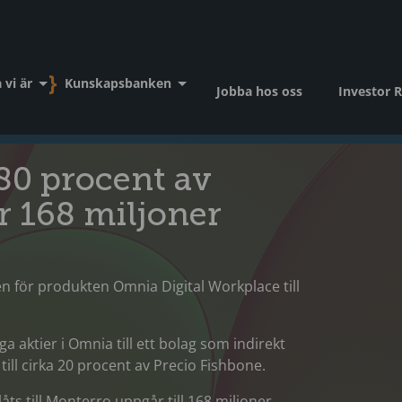
 vi är
Kunskapsbanken
Jobba hos oss
Investor R
 80 procent av
r 168 miljoner
n för produkten Omnia Digital Workplace till
a aktier i Omnia till ett bolag som indirekt
ill cirka 20 procent av Precio Fishbone.
ts till Monterro uppgår till 168 miljoner