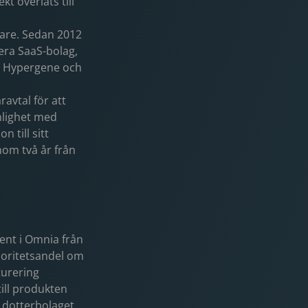
t överlåts till
are. Sedan 2012
lera SaaS-bolag,
, Hypergene och
avtal för att
enlighet med
n till sitt
inom två år från
ent i Omnia från
noritetsandel om
turering
ill produkten
a dotterbolaget