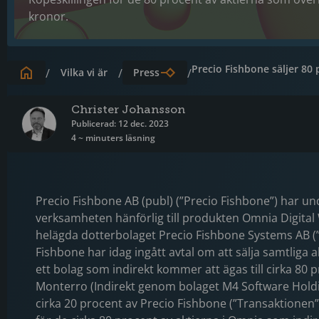
kronor.
Precio Fishbone säljer 80
/
Vilka vi är
/
Press
/
Christer Johansson
Publicerad: 12 dec. 2023
4 ~ minuters läsning
Precio Fishbone AB (publ) (”Precio Fishbone”) har un
verksamheten hänförlig till produkten Omnia Digital 
helägda dotterbolaget Precio Fishbone Systems AB (
Fishbone har idag ingått avtal om att sälja samtliga ak
ett bolag som indirekt kommer att ägas till cirka 80 
Monterro (Indirekt genom bolaget M4 Software Holdin
cirka 20 procent av Precio Fishbone (”Transaktionen”