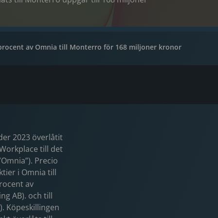
 procent av Omnia till Monterro för 168 miljoner kronor
der 2023 överlåtit
Workplace till det
”Omnia”). Precio
tier i Omnia till
procent av
g AB). och till
). Köpeskillingen