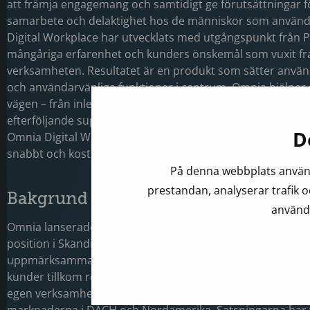
att främja engagemang och samtidigt ge förutsättningar fö
samarbete och delaktighet hos de människor som använ
Digital Workplace har utvecklats med utgångspunkt från 
mångåriga erfarenhet och kunders önskemål som vuxit fra
verksamheten. Resultatet är en produkt som sätter anvä
och användarvänliga funktioner i centrum. Omnia hjälper 
vägen – från inledande kravfångst och konfiguration till in
efterföljande support och förvaltning av Omnia Digital W
D
Omnia Digital Workplace kan en modern digitaliserad arb
snabbt och kostnadseffektivt.
På denna webbplats använd
prestandan, analyserar trafik o
Bakgrund till Transaktionen
använd
Omnia lanserades 2016 och har sedan dess uppnått en 
position i Skandinavien. Även kunder utanför Skandinavie
uppmärksammade snabbt Omnias styrkor och ett antal int
kunder tillkom redan under lanseringsåret. Under 2021 s
egen verksamhet i Tyskland och Kanada för att skapa en b