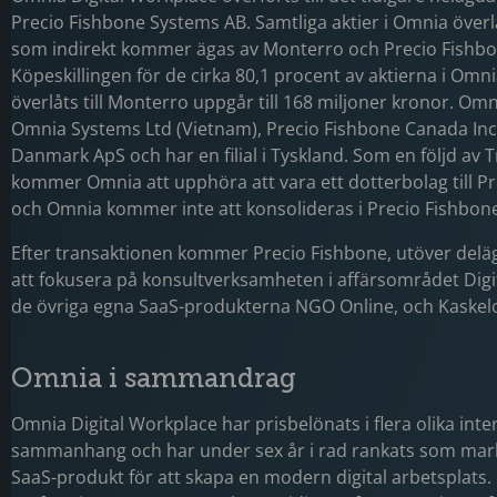
Precio Fishbone Systems AB. Samtliga aktier i Omnia överlåt
som indirekt kommer ägas av Monterro och Precio Fishbo
Köpeskillingen för de cirka 80,1 procent av aktierna i Omn
överlåts till Monterro uppgår till 168 miljoner kronor. Om
Omnia Systems Ltd (Vietnam), Precio Fishbone Canada Inc
Danmark ApS och har en filial i Tyskland. Som en följd av 
kommer Omnia att upphöra att vara ett dotterbolag till P
och Omnia kommer inte att konsolideras i Precio Fishbon
Efter transaktionen kommer Precio Fishbone, utöver delä
att fokusera på konsultverksamheten i affärsområdet Digi
de övriga egna SaaS-produkterna NGO Online, och Kaskelo
Omnia i sammandrag
Omnia Digital Workplace har prisbelönats i flera olika inte
sammanhang och har under sex år i rad rankats som ma
SaaS-produkt för att skapa en modern digital arbetsplats.