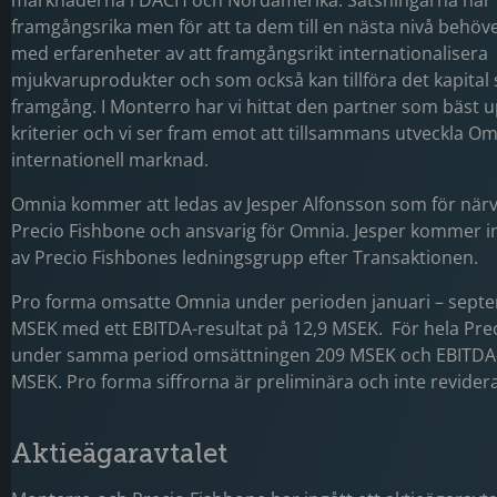
marknaderna i DACH och Nordamerika. Satsningarna har 
framgångsrika men för att ta dem till en nästa nivå behöve
med erfarenheter av att framgångsrikt internationalisera
mjukvaruprodukter och som också kan tillföra det kapital
framgång. I Monterro har vi hittat den partner som bäst u
kriterier och vi ser fram emot att tillsammans utveckla O
internationell marknad.
Omnia kommer att ledas av Jesper Alfonsson som för när
Precio Fishbone och ansvarig för Omnia. Jesper kommer in
av Precio Fishbones ledningsgrupp efter Transaktionen.
Pro forma omsatte Omnia under perioden januari – sept
MSEK med ett EBITDA-resultat på 12,9 MSEK. För hela Pre
under samma period omsättningen 209 MSEK och EBITDA-r
MSEK. Pro forma siffrorna är preliminära och inte revider
Aktieägaravtalet