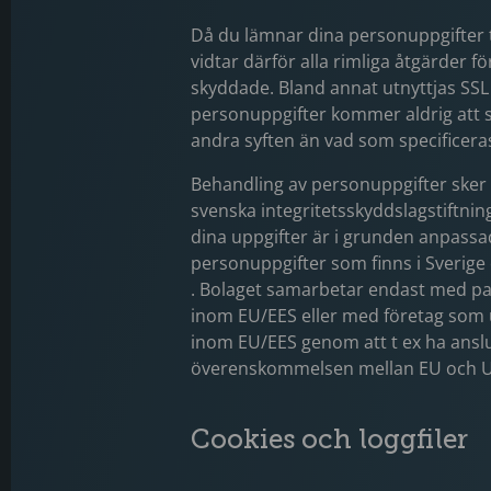
Då du lämnar dina personuppgifter til
vidtar därför alla rimliga åtgärder f
skyddade. Bland annat utnyttjas SSL 
personuppgifter kommer aldrig att säl
andra syften än vad som specificeras
Behandling av personuppgifter sker
svenska integritetsskyddslagstiftnin
dina uppgifter är i grunden anpassade
personuppgifter som finns i Sverige
. Bolaget samarbetar endast med p
inom EU/EES eller med företag som
inom EU/EES genom att t ex ha anslutit
överenskommelsen mellan EU och 
Cookies och loggfiler