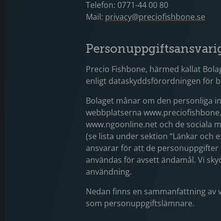
Telefon: 0771-44 00 80
Mail:
privacy@preciofishbone.se
Personuppgiftsansvari
Precio Fishbone, härmed kallat Bola
enligt dataskyddsförordningen för b
Bolaget månar om den personliga in
webbplatserna www.preciofishbone.
www.ngoonline.net och de sociala 
(se lista under sektion “Länkar och 
ansvarar för att de personuppgifter
användas för avsett ändamål. Vi sk
användning.
Nedan finns en sammanfattning av vå
som personuppgiftslämnare.