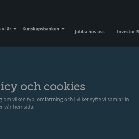
 vi är
Kunskapsbanken
Jobba hos oss
Investor R
licy och cookies
ig om vilken typ, omfattning och i vilket syfte vi samlar in
r vår hemsida.