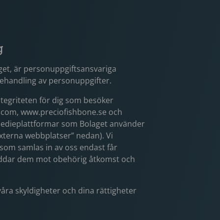
g
get, är personuppgiftsansvariga
ehandling av personuppgifter.
tegriteten för dig som besöker
com, www.preciofishbone.se och
medieplattformar som Bolaget använder
externa webbplatser” nedan). Vi
 som samlas in av oss endast får
yddar dem mot obehörig åtkomst och
ra skyldigheter och dina rättigheter