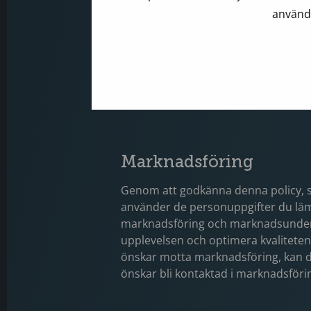
Skicka den information du efte
använd
Informera dig om aktiviteter du
Kontakta dig och ge dig den hjä
Kontakta dig gällande rekryter
Vi sparar även personuppgifter
marknadsanalys och för automa
webbaktivitet, där din profil 
Marknadsföring
Genom att godkänna denna policy, sa
använder de personuppgifter du läm
marknadsföring och marknadsundersö
upplevelsen och optimera kvaliteten 
önskar motta marknadsföring, kan du
önskar bli kontaktad i marknadsföri