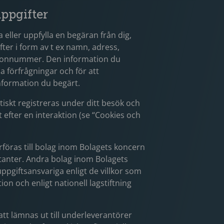
ppgifter
a eller uppfylla en begäran från dig,
er i form av t ex namn, adress,
efonnummer. Den information du
 förfrågningar och för att
 information du begärt.
skt registreras under ditt besök och
 efter en interaktion (se “Cookies och
öras till bolag inom Bolagets koncern
tanter. Andra bolag inom Bolagets
ppgiftsansvariga enligt de villkor som
tion och enligt nationell lagstiftning
t lämnas ut till underleverantörer