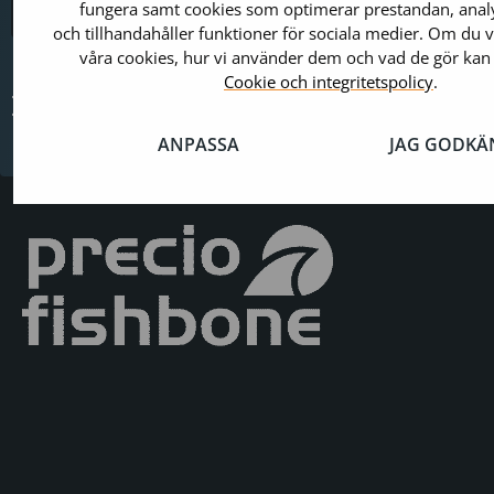
fungera samt cookies som optimerar prestandan, analy
post
och tillhandahåller funktioner för sociala medier. Om du 
våra cookies, hur vi använder dem och vad de gör kan
Cookie och integritetspolicy
.
Relaterat
ANPASSA
JAG GODKÄ