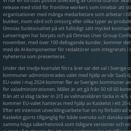
Vi har en fortsatt positiv utveckling av Omnia utanför Ska
release med stöd för frontline workers som innebär att st
organisationer med många medarbetare som arbetar i till
butiker, inom vård och omsorg eller olika typer av produk
Omnias funktionalitet på ett fullödigt sätt mycket kostnads
Lanseringen har börjats och på Omnias User Group Confe
november, med över 100 deltagande kunder, kommer det
med de AI-komponenter för redaktörer som integrerats i 
nyheterna som presenteras.
Under det tredje kvartalet förra året var det val i Sverige o
kommuner administrerades valet med hjälp av vår SaaS-tjän
EU-valet i maj 2024 kommer fler av Sveriges kommuner a
för valadministrationen. Målet är att gå från 50 till 60 ko
från att vi idag täcker in 2/3 av valmanskåren täcka in 4/5
kommer EU-valet hanteras med hjälp av Kaskelot i ett 20
Efter ett intensivt utvecklingsarbete har en ny förbättrad 
Kaskelot gjorts tillgänglig för både svenska och danska va
samma höga säkerhetsnivå som tidigare versioner och en