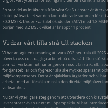
vi gjort vårt yttersta för att inga incidenter ska inträffa so
En stor del av intäkterna från våra SaaS-tjänster är åter
slutet på kvartalet var den kontrakterade summan för ett 
80,0 MSEK. Under kvartalet ökade den (ACV) med 1,8 MSEK
början med 8,2 MSEK vilket är knappt 11 procent.
Vi drar vårt lilla strå till stacken
Vi har antagit en utmaning att vara CO2-neutrala till 2025
påverka oss i det dagliga arbetet på olika sätt. Den störst
som vår verksamhet har är genom resor. En strikt elbilspol
för tjänstebilar och flygresor ska ske mycket sparsamt oc
miljökompenseras. Detta är självklara åtgärder och vi har h
arbetat med att försöka minska den direkta miljöpåverkan
verksamhet.
Nu tar vi ytterligare steg genom att utvärdera och kravstäl
leverantörer även ur ett miljöperspektiv. Vi har introducer