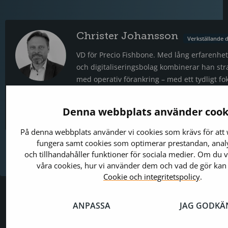
Christer Johansson
Verkställande d
VD för Precio Fishbone. Med lång erfarenhet 
och digitaliseringsbolag kombinerar han str
med operativ förankring – med ett tydligt fo
digitalisering till en mätbar affärsfördel för 
Skicka
Denna webbplats använder cook
e-
+46730788040
post
På denna webbplats använder vi cookies som krävs för att
fungera samt cookies som optimerar prestandan, analy
och tillhandahåller funktioner för sociala medier. Om du 
våra cookies, hur vi använder dem och vad de gör kan
Cookie och integritetspolicy
.
ANPASSA
JAG GODKÄ