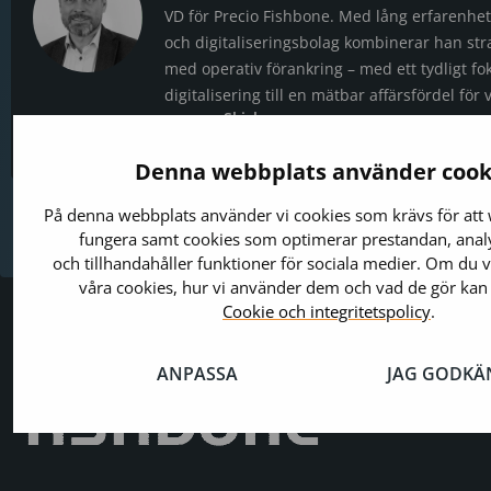
VD för Precio Fishbone. Med lång erfarenhet 
och digitaliseringsbolag kombinerar han str
med operativ förankring – med ett tydligt fo
digitalisering till en mätbar affärsfördel för 
Skicka
e-
+46730788040
post
Denna webbplats använder cook
På denna webbplats använder vi cookies som krävs för att
fungera samt cookies som optimerar prestandan, analy
och tillhandahåller funktioner för sociala medier. Om du 
våra cookies, hur vi använder dem och vad de gör kan
Cookie och integritetspolicy
.
ANPASSA
JAG GODKÄ