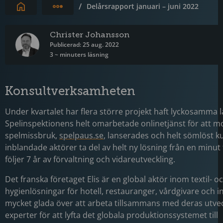
Expandera brödsmulor
/
Delårsrapport januari – juni 2022
Christer Johansson
Publicerad: 25 aug. 2022
3 ~ minuters läsning
Konsultverksamheten
Under kvartalet har flera större projekt haft lyckosamma l
Spelinspektionens helt omarbetade onlinetjänst för att m
spelmissbruk,
spelpaus.se
, lanserades och helt sömlöst k
inblandade aktörer ta del av helt ny lösning från en minut 
följer 7 år av förvaltning och vidareutveckling.
Det franska företaget Elis är en global aktör inom textil- o
hygienlösningar för hotell, restauranger, vårdgivare och in
mycket glada över att arbeta tillsammans med deras utve
experter för att lyfta det globala produktionssystemet till