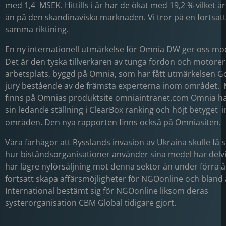
med 1,4 MSEK. Hittills i år har de ökat med 19,2 % vilket ä
än på den skandinaviska marknaden. Vi tror på en fortsatt 
samma riktining.
En ny internationell utmärkelse för Omnia DW ger oss mod
Det är den tyska tillverkaren av tunga fordon och motorer
arbetsplats, byggd på Omnia, som har fått utmärkelsen G
jury bestående av de främsta experterna inom området. 
finns på Omnias produktsite omniaintranet.com Omnia ha
sin ledande ställning i ClearBox ranking och höjt betyget 
områden. Den nya rapporten finns också på Omniasiten.
Våra farhågor att Rysslands invasion av Ukraina skulle få s
hur biståndsorganisationer använder sina medel har delvi
har lägre nyförsäljning mot denna sektor än under förra å
fortsatt skapa affärsmöjligheter för NGOonline och blan
International bestämt sig för NGOonline liksom deras
systerorganisation CBM Global tidigare gjort.