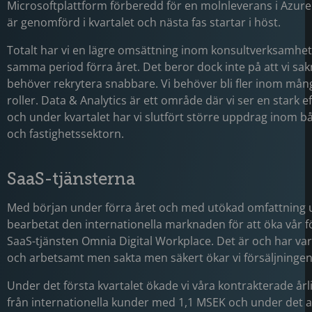
Microsoftplattform förberedd för en molnleverans i Azure
är genomförd i kvartalet och nästa fas startar i höst.
Totalt har vi en lägre omsättning inom konsultverksamhe
samma period förra året. Det beror dock inte på att vi sa
behöver rekrytera snabbare. Vi behöver bli fler inom m
roller. Data & Analytics är ett område där vi ser en stark 
och under kvartalet har vi slutfört större uppdrag inom b
och fastighetssektorn.
SaaS-tjänsterna
Med början under förra året och med utökad omfattning u
bearbetat den internationella marknaden för att öka vår f
SaaS-tjänsten Omnia Digital Workplace. Det är och har v
och arbetsamt men sakta men säkert ökar vi försäljningen
Under det första kvartalet ökade vi våra kontrakterade årli
från internationella kunder med 1,1 MSEK och under det a