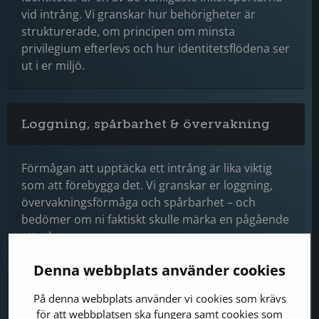
vid intrång. Vi granskar hur behörigheter är
strukturerade, om principen om minsta
privilegium efterlevs och hur identitetsflödena ser
ut i er miljö.
Loggning, spårbarhet & övervakning
Förmågan att upptäcka ett intrång är lika viktig
som att förebygga det. Vi granskar er loggning,
övervakningsförmåga och spårbarhet – och
bedömer om ni faktiskt skulle märka en pågående
attack.
Denna webbplats använder cookies
Processer, styrdokument &
På denna webbplats använder vi cookies som krävs
informationsklassning
för att webbplatsen ska fungera samt cookies som