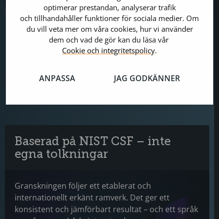
optimerar prestandan, analyserar trafik
och tillhandahåller funktioner för sociala medier. Om
Tekniken är bara en del av säkerhetsläget. Vi
du vill veta mer om våra cookies, hur vi använder
granskar rutiner, styrdokument,
dem och vad de gör kan du läsa vår
informationsklassning och datahantering – och
Cookie och integritetspolicy
.
identifierar var processer och design inte
matchar den säkerhetsnivå ni eftersträvar.
ANPASSA
JAG GODKÄNNER
Baserad på NIST CSF – inte
egna tolkningar
Granskningen följer ett etablerat och
internationellt erkänt ramverk. Det ger ett
konsistent och jämförbart resultat – och ett språk