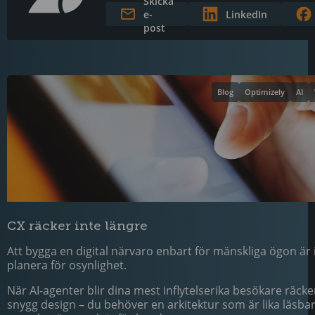
Skicka
e-
LinkedIn
post
Blog
Optimizely
AI
CX räcker inte längre
Att bygga en digital närvaro enbart för mänskliga ögon är i
planera för osynlighet.
När AI-agenter blir dina mest inflytelserika besökare räck
snygg design – du behöver en arkitektur som är lika läsba