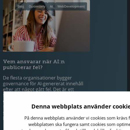
Blog
Optimizely
AI
WebDevelopment
Vem ansvarar när AI:n
publicerar fel?
De flesta organisationer bygger
governance för AI-genererat innehåll
efter att något gått fel. Det är ett
förståeligt mänskligt beteende. Det är
också ett dyrt sätt att lära sig. För när
Denna webbplats använder cooki
felet väl är ett faktum är strukturen
som borde ha funnits där omöjlig att
På denna webbplats använder vi cookies som krävs f
bygga retroaktivt.
webbplatsen ska fungera samt cookies som optim