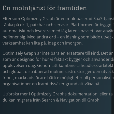
En molntjänst för framtiden
Eftersom Optimizely Graph är en molnbaserad SaaS-tjänst
tänka på drift, patchar och servrar. Plattformen är byggd f
automatiskt och leverera med låg latens oavsett var anv
befinner sig. Med andra ord – en lösning som både utveck
verksamhet kan lita på, idag och imorgon.
Optimizely Graph är inte bara en ersättare till Find. Det ä
som är designad för hur vi faktiskt bygger och använder di
upplevelser i dag. Genom att kombinera headless-arkitek
och globalt distribuerad molninfrastruktur ger den utvec
frihet, marknadsförare bättre möjligheter till personalise
organisationer en framtidssäker grund att växa på.
Utforska mer i
Optimizely Graphs dokumentation
, eller t
du kan
migrera från Search & Navigation till Graph
.