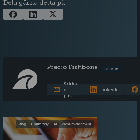
Dela gärna detta på
Precio Fishbone
Redaktör
Skicka
e-
LinkedIn
post
Blog
Optimizely
AI
WebDevelopment