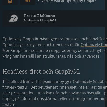
Expandera brödsmulor
/
Vad är: Vad är Optimizely Graph?
Precio Fishbone
Publicerad: 31 maj 2025
Optimizely Graph är nästa generations sök- och innehålls
Optimizelys ekosystem, och den tar vid där
Optimizely Fin
Men Graph är inte bara en uppgradering, det är ett nytt sä
kring hur innehåll kan struktureras, nås och användas.
Headless-first och GraphQL
Till skillnad från äldre lösningar bygger Optimizely Graph 
first-arkitektur. Det betyder att innehållet inte är låst till e
eller presentation, utan kan nås och användas överallt – på
appar, på informationsskärmar eller via integrationer me
system.