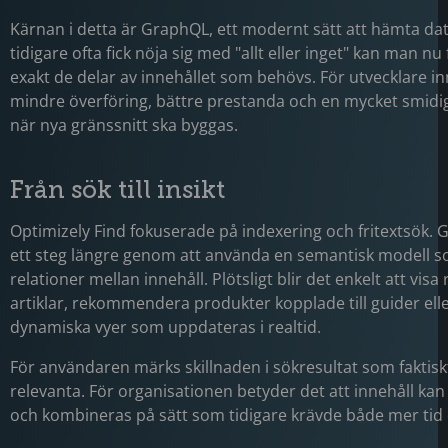
Kärnan i detta är GraphQL, ett modernt sätt att hämta da
tidigare ofta fick nöja sig med "allt eller inget" kan man nu 
exakt de delar av innehållet som behövs. För utvecklare i
mindre överföring, bättre prestanda och en mycket smidi
när nya gränssnitt ska byggas.
Från sök till insikt
Optimizely Find fokuserade på indexering och fritextsök. 
ett steg längre genom att använda en semantisk modell s
relationer mellan innehåll. Plötsligt blir det enkelt att visa
artiklar, rekommendera produkter kopplade till guider ell
dynamiska vyer som uppdateras i realtid.
För användaren märks skillnaden i sökresultat som faktis
relevanta. För organisationen betyder det att innehåll ka
och kombineras på sätt som tidigare krävde både mer tid