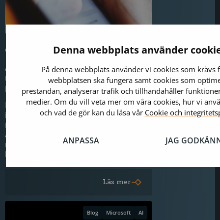
Denna webbplats använder cooki
CX räcker inte längre
Att bygga en digital närvaro enbart för
På denna webbplats använder vi cookies som krävs f
mänskliga ögon är i praktiken att
webbplatsen ska fungera samt cookies som optim
planera för osynlighet.
prestandan, analyserar trafik och tillhandahåller funktioner
medier. Om du vill veta mer om våra cookies, hur vi an
När AI-agenter blir dina mest
och vad de gör kan du läsa vår
Cookie och integritets
inflytelserika besökare räcker det inte
med snygg design – du behöver en
arkitektur som är lika läsbar för
ANPASSA
JAG GODKÄN
maskiner som den är attraktiv för
kunder.
Läs mer
Blog
Microsoft
AI