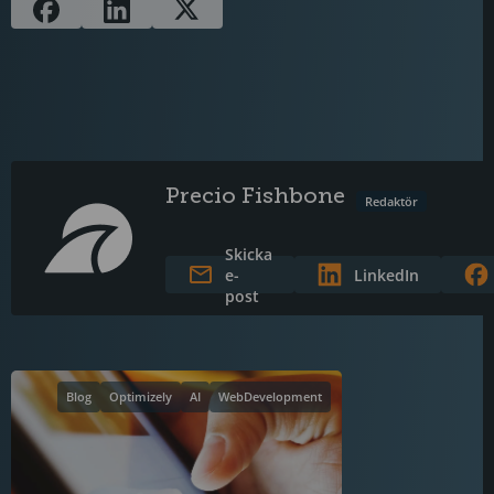
Precio Fishbone
Redaktör
Skicka
e-
LinkedIn
post
Blog
Optimizely
AI
WebDevelopment