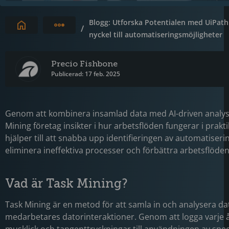
Blogg: Utforska Potentialen med UiPath
Expandera brödsmulor
/
nyckel till automatiseringsmöjligheter
Precio Fishbone
Publicerad: 17 feb. 2025
Genom att kombinera insamlad data med AI-driven analys
Mining företag insikter i hur arbetsflöden fungerar i prakt
hjälper till att snabba upp identifieringen av automatiseri
eliminera ineffektiva processer och förbättra arbetsflöde
Vad är Task Mining?
Task Mining är en metod för att samla in och analysera da
medarbetares datorinteraktioner. Genom att logga varje å