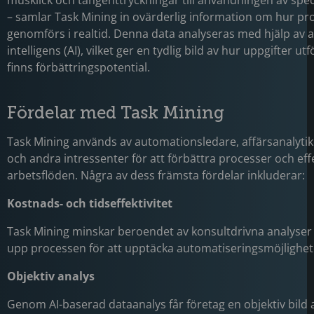
musklick och tangenttryckningar till användningen av spe
– samlar Task Mining in ovärderlig information om hur pr
genomförs i realtid. Denna data analyseras med hjälp av art
intelligens (AI), vilket ger en tydlig bild av hur uppgifter ut
finns förbättringspotential.
Fördelar med Task Mining
Task Mining används av automationsledare, affärsanalytik
och andra intressenter för att förbättra processer och eff
arbetsflöden. Några av dess främsta fördelar inkluderar:
Kostnads- och tidseffektivitet
Task Mining minskar beroendet av konsultdrivna analyse
upp processen för att upptäcka automatiseringsmöjlighet
Objektiv analys
Genom AI-baserad dataanalys får företag en objektiv bild 