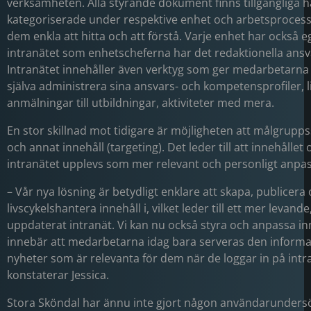
verksamheten. Alla styrande dokument finns tillgängliga h
kategoriserade under respektive enhet och arbetsprocess,
dem enkla att hitta och att förstå. Varje enhet har också e
intranätet som enhetscheferna har det redaktionella ansva
Intranätet innehåller även verktyg som ger medarbetarna 
själva administrera sina ansvars- och kompetensprofiler, 
anmälningar till utbildningar, aktiviteter med mera.
En stor skillnad mot tidigare är möjligheten att målgrupp
och annat innehåll (targeting). Det leder till att innehållet
intranätet upplevs som mer relevant och personligt anpas
– Vår nya lösning är betydligt enklare att skapa, publicera
livscykelshantera innehåll i, vilket leder till ett mer levande
uppdaterat intranät. Vi kan nu också styra och anpassa in
innebär att medarbetarna idag bara serveras den informa
nyheter som är relevanta för dem när de loggar in på intr
konstaterar Jessica.
Stora Sköndal har ännu inte gjort någon användarundersö