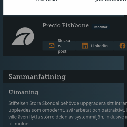
Precio Fishbone
Redaktör
Skicka
e-
LinkedIn
post
Sammanfattning
Utmaning
Stiftelsen Stora Sköndal behövde uppgradera sitt intr
upplevdes som omodernt, svårarbetat och oattraktivt.
ville även flytta större delen av systemmiljön, inklusive 
till molnet.