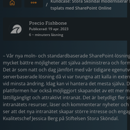
Kundcase: Stora Sköndal moderniserar s
Expandera brödsmulor
/
tsplats med SharePoint Online
Precio Fishbone
Publicerad: 19 apr. 2023
6 ~ minuters läsning
– Vår nya moln- och standardbaserade SharePoint-lösning
mycket bättre möjligheter att själva administrera och form
Det är som natt och dag jämfört med vår tidigare egenut
serverbaserade lösning då vi var tvungna att kalla in exte
vid minsta ändring. Idag kan vi hantera det mesta själva. 
plattformen har också möjliggjort skapandet av ett mer 
lättillgängligt och attraktivt intranät. Det är betydligt fle
intranätets resurser, läser och kommenterar nyheter och i
ser att det nya intranätet skapar större intresse och eng
Kvalitetschef Jessica Berg på Stiftelsen Stora Sköndal.