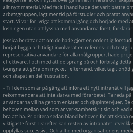
kategoriserat och flyttat över gammalt innehåll och skapa
allt nytt material. Med facit i hand hade det varit bättre om v
arbetsgruppen, lagt mer tid på förstudier och pratat anv
start. Vi var för ivriga att komma igång och började med a
lösningen utan att lyssna med användarna först, förklarar 
Jessica berättar att om de hade gjort en ordentlig förstud
börjat bygga och tidigt involverat en referens- och testgr
representativa användare för alla målgrupper, hade projek
effektivare. I och med att de sprang på och förbisåg detta h
tvungna att göra om mycket i efterhand, vilket tagit onödi
och skapat en del frustration.
– Till dem som är på gång att införa ett nytt intranät vill j
rekommendera att inte slarva med förarbetet! Ta reda på
användarna vill ha genom enkäter och djupintervjuer. Be
behoven mellan vad som är verksamhetskritiskt och vad 
bra att ha. Prioritera sedan bland behoven för att skapa o
viktigaste först. Därefter kan resten av intranätet utveck
uppfyllas successivt. Och alltid med organisationens med