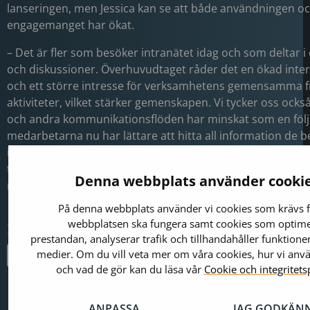
lanseringen, men Jessica kan se att både användningen o
engagemanget har ökat.
– Det är fler som besöker intranätet idag och som deltar i 
och diskussioner. Överhuvudtaget råder det en ökad inter
och ett större intresse för verksamhetens gemensamma f
aktiviteter, vilket stärker gemenskapen. Vi tycker oss också
och andra kommunikationsflöden har minskat som en följd
medarbetarna nu har lättare att hitta all information de 
intranätet. Den ökade användningen beror nog också till vi
tillgängligheten förbättrats med betydligt enklare inloggni
Denna webbplats använder cooki
mobilt gränssnitt, säger Jessica.
På denna webbplats använder vi cookies som krävs f
webbplatsen ska fungera samt cookies som optim
Dela gärna detta på
prestandan, analyserar trafik och tillhandahåller funktioner
medier. Om du vill veta mer om våra cookies, hur vi an
och vad de gör kan du läsa vår
Cookie och integritets
ANPASSA
JAG GODKÄN