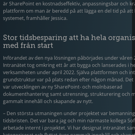
är SharePoint en kostnadseffektiv, anpassningsbar och kra
plattform om man är beredd på att lägga en del tid på att 
systemet, framhåller Jessica.
Stor tidsbesparing att ha hela organi
med från start
Införandet av den nya lösningen påbörjades under våren 
Intranätet tog omkring ett år att bygga och lanserades i h
verksamheten under april 2022. Själva plattformen och in
grundstruktur var på plats redan efter någon månad. Det 
var utvecklingen av ny SharePoint- och molnbaserad
dokumenthantering samt utrensning, strukturering och m
gammalt innehåll och skapande av nytt.
– Den största utmaningen under projektet var bemannin
tidsbristen. Det var bara jag och min närmaste kollega So
arbetade internt i projektet. Vi har designat intranätet sa