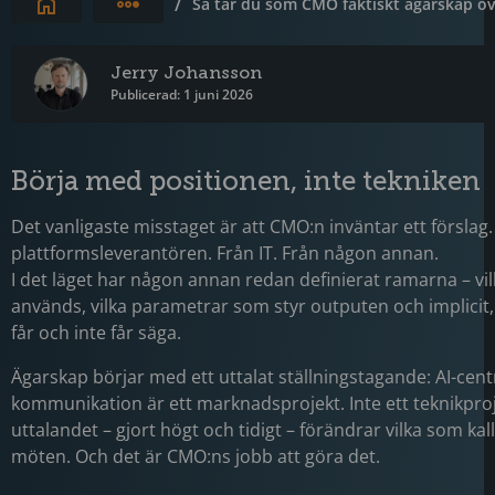
Expandera brödsmulor
/
Så tar du som CMO faktiskt ägarskap öve
Jerry Johansson
Publicerad: 1 juni 2026
Börja med positionen, inte tekniken
Det vanligaste misstaget är att CMO:n inväntar ett förslag.
plattformsleverantören. Från IT. Från någon annan.
I det läget har någon annan redan definierat ramarna – v
används, vilka parametrar som styr outputen och implicit
får och inte får säga.
Ägarskap börjar med ett uttalat ställningstagande: AI-cen
kommunikation är ett marknadsprojekt. Inte ett teknikproj
uttalandet – gjort högt och tidigt – förändrar vilka som kallas
möten. Och det är CMO:ns jobb att göra det.