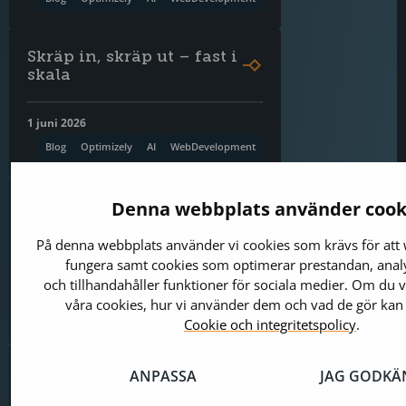
Skräp in, skräp ut – fast i
skala
1 juni 2026
Blog
Optimizely
AI
WebDevelopment
Marknadsorganisatione
Denna webbplats använder cook
n du har är inte byggd
för det som kommer
På denna webbplats använder vi cookies som krävs för att
fungera samt cookies som optimerar prestandan, analy
och tillhandahåller funktioner för sociala medier. Om du 
1 juni 2026
våra cookies, hur vi använder dem och vad de gör kan
Blog
Optimizely
AI
WebDevelopment
Cookie och integritetspolicy
.
Vem ansvarar när AI:n
ANPASSA
JAG GODKÄ
publicerar fel?