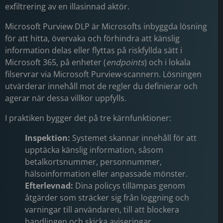
exfiltrering av en illasinnad aktör.
Microsoft Purview DLP är Microsofts inbyggda lösning
för att hitta, övervaka och förhindra att känslig
information delas eller flyttas på riskfyllda sätt i
Microsoft 365, på enheter (
endpoints
) och i lokala
filservrar via Microsoft Purview-scannern. Lösningen
utvärderar innehåll mot de regler du definierar och
agerar när dessa villkor uppfylls.
I praktiken bygger det på tre kärnfunktioner:
Inspektion:
Systemet skannar innehåll för att
upptäcka känslig information, såsom
betalkortsnummer, personnummer,
hälsoinformation eller anpassade mönster.
Efterlevnad:
Dina policys tillämpas genom
åtgärder som sträcker sig från loggning och
varningar till användaren, till att blockera
handlingen och skicka aviseringar.