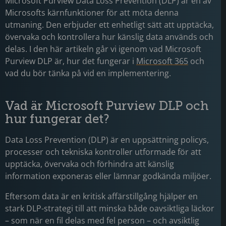
Microsoft Purview Data Loss Prevention (DLP) är en av
Microsofts kärnfunktioner för att möta denna
utmaning. Den erbjuder ett enhetligt sätt att upptäcka,
övervaka och kontrollera hur känslig data används och
delas. I den här artikeln går vi igenom vad Microsoft
Purview DLP är, hur det fungerar i
Microsoft 365
och
vad du bör tänka på vid en implementering.
Vad är Microsoft Purview DLP och
hur fungerar det?
Data Loss Prevention (DLP) är en uppsättning policys,
processer och tekniska kontroller utformade för att
upptäcka, övervaka och förhindra att känslig
information exponeras eller lämnar godkända miljöer.
Eftersom data är en kritisk affärstillgång hjälper en
stark DLP-strategi till att minska både oavsiktliga läckor
– som när en fil delas med fel person – och avsiktlig