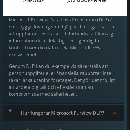
ANPASSA
JAG GODKÄNNER
Vad är Microsoft Purview DLP?
Microsoft Purview Data Loss Prevention (DLP) är
en inbyggd lösning som hjälper din organisation
att upptäcka, övervaka och förhindra att känslig
information delas felaktigt. Den ger dig full
kontroll över din data i hela Microsoft 365-
ekosystemet.
Genom DLP kan du exempelvis säkerställa att
personuppgifter eller finansiella rapporter inte
råkar läcka utanför företaget. Det gör det möjligt
att arbeta digitalt och effektivt utan att
kompromissa med säkerheten.
Hur fungerar Microsoft Purview DLP?