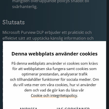
mängden överlappande policys snabbt bli
svårhanterlig.
Slutsats
Microsoft Purview DLP erbjuder ett praktiskt och
effektivt sätt att upptäcka känslig information och
minska risken för dataläckage. Bäst resultat får du
genom ett fokuserat införande: börja med de platser
Denna webbplats använder cookies
och datatyper som är viktigast för din verksamhet,
utvärdera användarnas arbetsflöden och utöka
På denna webbplats använder vi cookies som krävs
skyddet stegvis över tid.
för att webbplatsen ska fungera samt cookies som
optimerar prestandan, analyserar trafik
Behöver du hjälp att planera eller optimera din Purview
och tillhandahåller funktioner för sociala medier. Om
DLP-miljö? Kontakta oss på Precio Fishbone. Vi kan
du vill veta mer om våra cookies, hur vi använder
utvärdera dina datarisker, designa policys som skyddar
dem och vad de gör kan du läsa vår
känslig information utan att störa samarbetet och
Cookie och integritetspolicy
.
bygga en modell för löpande övervakning.