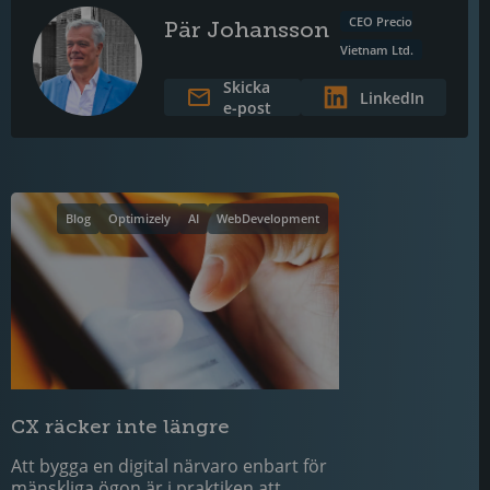
CEO Precio
Pär Johansson
Vietnam Ltd.
Skicka
LinkedIn
e-post
Blog
Optimizely
AI
WebDevelopment
CX räcker inte längre
Att bygga en digital närvaro enbart för
mänskliga ögon är i praktiken att