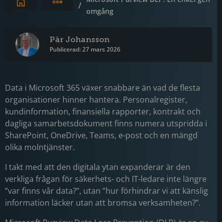
Expandera brödsmulor
/
omgång
Pär Johansson
Publicerad: 27 mars 2026
Data i Microsoft 365 växer snabbare än vad de flesta
organisationer hinner hantera. Personalregister,
kundinformation, finansiella rapporter, kontrakt och
dagliga samarbetsdokument finns numera utspridda i
SharePoint, OneDrive, Teams, e-post och en mängd
olika molntjänster.
I takt med att den digitala ytan expanderar är den
verkliga frågan för säkerhets- och IT-ledare inte längre
”var finns vår data?”, utan ”hur förhindrar vi att känslig
information läcker utan att bromsa verksamheten?”.