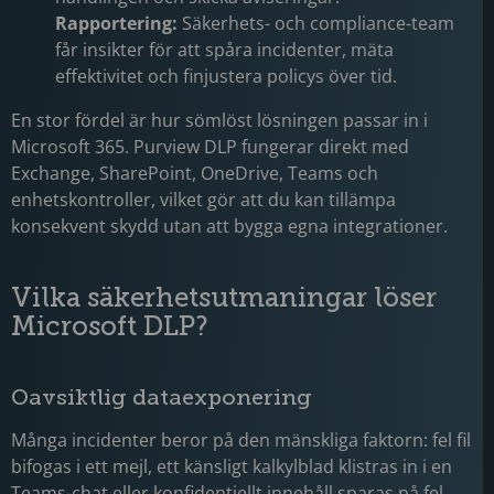
Rapportering:
Säkerhets- och compliance-team
får insikter för att spåra incidenter, mäta
effektivitet och finjustera policys över tid.
En stor fördel är hur sömlöst lösningen passar in i
Microsoft 365. Purview DLP fungerar direkt med
Exchange, SharePoint, OneDrive, Teams och
enhetskontroller, vilket gör att du kan tillämpa
konsekvent skydd utan att bygga egna integrationer.
Vilka säkerhetsutmaningar löser
Microsoft DLP?
Oavsiktlig dataexponering
Många incidenter beror på den mänskliga faktorn: fel fil
bifogas i ett mejl, ett känsligt kalkylblad klistras in i en
Teams-chat eller konfidentiellt innehåll sparas på fel