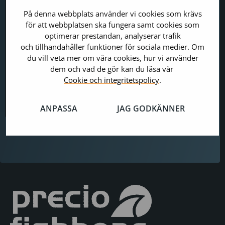
Jesper Hjelt
På denna webbplats använder vi cookies som krävs
Konsult
för att webbplatsen ska fungera samt cookies som
Modern Workplace-konsult, hjälper
optimerar prestandan, analyserar trafik
företag och organisationer att arbeta
och tillhandahåller funktioner för sociala medier. Om
smartare och mer effektivt med
du vill veta mer om våra cookies, hur vi använder
Microsoft 365 och AI-verktyg som
dem och vad de gör kan du läsa vår
Copilot.
Cookie och integritetspolicy
.
Skicka e-post
ANPASSA
JAG GODKÄNNER