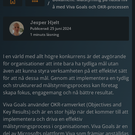
Expandera brödsmulor
/
å med Viva Goals och OKR-processen
Jesper Hjelt
Publicerad: 25 juni 2024
1 minuts läsning
I en värld med allt högre konkurrens är det avgörande
för organisationer att inte bara ha tydliga mål utan
även att kunna styra verksamheten på ett effektivt sätt
för att nå dessa mål. Genom att implementera en tydlig
och strukturerad målstyrningsprocess kan företag
skapa fokus, engagemang och nå bättre resultat.
Viva Goals använder OKR-ramverket (Objectives and
Key Results) och är en stor hjälp när det kommer till att
implementera och driva en effektiv
målstyrningsprocess i organisationen. Viva Goals är en
del av Microsofts plattform Viva som främjar anställdas