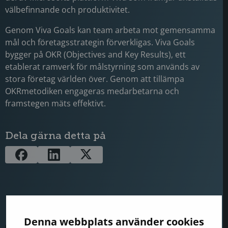
välbefinnande och produktivitet.
Genom Viva Goals kan team arbeta mot gemensamma
mål och företagsstrategin förverkligas. Viva Goals
bygger på OKR (Objectives and Key Results), ett
etablerat ramverk för målstyrning som används av
stora företag världen över. Genom att tillämpa
OKRmetodiken engageras medarbetarna och
framstegen mäts effektivt.
Dela gärna detta på
Denna webbplats använder cookies