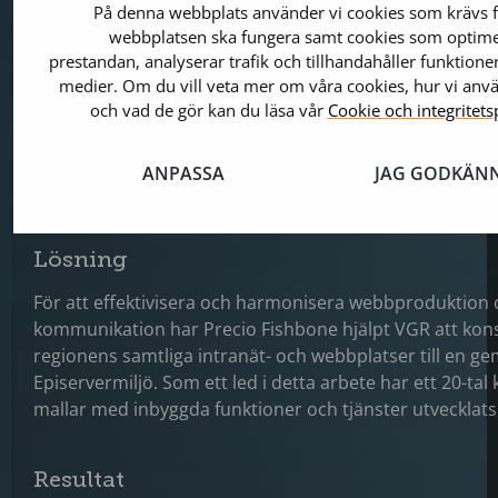
Utmaning
På denna webbplats använder vi cookies som krävs f
webbplatsen ska fungera samt cookies som optim
Kommunikationen och utseendet på VGR:s intranät och
prestandan, analyserar trafik och tillhandahåller funktioner
sajter var tidigare relativt spretigt. Flera förvaltningar
medier. Om du vill veta mer om våra cookies, hur vi an
egna CMS- och systemplattformar och gemensamma r
och vad de gör kan du läsa vår
Cookie och integritets
utnyttjades inte optimalt. Kommunikationsstrukturen 
och VGR:s gemensamma varumärke kommunicerades in
ANPASSA
JAG GODKÄN
enhetligt sätt.
Lösning
För att effektivisera och harmonisera webbproduktion
kommunikation har Precio Fishbone hjälpt VGR att kon
regionens samtliga intranät- och webbplatser till en 
Episervermiljö. Som ett led i detta arbete har ett 20-tal k
mallar med inbyggda funktioner och tjänster utvecklats
Resultat