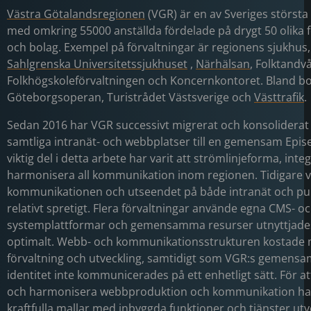
Västra Götalandsregionen
(VGR) är en av Sveriges största
med omkring 55000 anställda fördelade på drygt 50 olika f
och bolag. Exempel på förvaltningar är regionens sjukhus
Sahlgrenska Universitetssjukhuset
,
Närhälsan
, Folktandv
Folkhögskoleförvaltningen och Koncernkontoret. Bland bo
Göteborgsoperan, Turistrådet Västsverige och
Västtrafik
.
Sedan 2016 har VGR successivt migrerat och konsoliderat
samtliga intranät- och webbplatser till en gemensam Epise
viktig del i detta arbete har varit att strömlinjeforma, inte
harmonisera all kommunikation inom regionen. Tidigare 
kommunikationen och utseendet på både intranät och pub
relativt spretigt. Flera förvaltningar använde egna CMS- o
systemplattformar och gemensamma resurser utnyttjades
optimalt. Webb- och kommunikationsstrukturen kostade 
förvaltning och utveckling, samtidigt som VGR:s gemensa
identitet inte kommunicerades på ett enhetligt sätt. För att
och harmonisera webbproduktion och kommunikation har 
kraftfulla mallar med inbyggda funktioner och tjänster utv