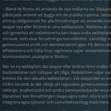
– Bland de första att använda de nya mallarna var
Västarv
påbörjade arbetet att bygga om de publika sajterna. Sedan
princip obligatoriskt för alla förvaltningar att använda ma
skapar nya eller förändrar sina webbplatser. Mallarna är så
och generösa att redaktörerna kan skapa unika webbplat
intranät, som visar förvaltningarnas olikheter, samtidigt
gemensamma profil och identitet känns igen. På detta sätt
effektivisera och hålla ihop regionens sajter utseendemäs
kommunikativt, poängterar Barbro.
När en ny webbplats ska skapas eller ändras finns mallar f
basfunktioner och sidtyper att tillgå. Redaktören väljer va
behövs för den aktuella webbplatsen. Vid skapandet av en
VGR:s intranät är det viktigt att regionens gemensamma n
riktlinjer, kvalitetsstöd och andra sammanlänkande resurs
Därutöver kan förvaltningen skapa egna sidor, block och
integrera egna tjänster och samarbetsverktyg med mera.