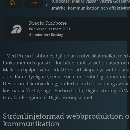
Kundcase: Mallar vässar Västra Götalan
Expandera brödsmulor
/
umärke, kommunikation och effektivite
Precio Fishbone
Publicerad: 11 mars 2021
4 ~ minuters läsning
– Med Precio Fishbones hjälp har vi utvecklat mallar, me
funktioner och tjänster, för både publika webbplatser och 
Mallarna hjälper våra redaktörer att skapa nya webbplats
att vi får en tydligare, renare och mer enhetlig kommunika
Dessutom blir utveckling, underhåll och förvaltning av v
kostnadseffektiv, säger Barbro Lindh, Digital strateg på Vä
Götalandsregionens Digitaliseringsenhet.
Strömlinjeformad webbproduktion 
kommunikation