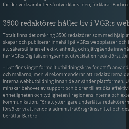
för fler verksamheter så utvecklar vi den, förklarar Barbro.
3500 redaktörer håller liv i VGR:s we
Totalt finns det omkring 3500 redaktörer som med hjälp a
skapar och publicerar innehåll på VGR:s webbplatser och i
att säkerställa en effektiv, enhetlig och självgående inneh
har VGR:s Digitaliseringsenhet utvecklat en redaktörsutbil
– Det finns inget formellt utbildningskrav för att få använ
och mallarna, men vi rekommenderar att redaktörerna del
interna webbutbildning innan de använder plattformen. U
minskar behovet av support och bidrar till att öka effektivi
enhetligheten och tydligheten i regionens interna och ext
kommunikation. För att ytterligare underlätta redaktörer
försöker vi att renodla administratörsgränssnittet och des
berättar Barbro.