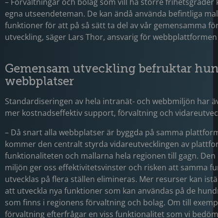
– Förvaltningar och bolag som vill ha större frihetsgrader 
egna utseendeteman. De kan ändå använda befintliga mal
funktioner för att på så sätt ta del av vår gemensamma fö
utveckling, säger Lars Thor, ansvarig för webbplattformen
Gemensam utveckling befruktar hun
webbplatser
Standardiseringen av hela intranät- och webbmiljön har äve
mer kostnadseffektiv support, förvaltning och vidareutvec
– Då snart alla webbplatser är byggda på samma plattfor
kommer den centralt styrda vidareutvecklingen av plattf
funktionaliteten och mallarna hela regionen till gagn. Den
miljön ger oss effektivitetsvinster och risken att samma f
utvecklas på flera ställen elimineras. Mer resurser kan istä
att utveckla nya funktioner som kan användas på de hundr
som finns i regionens förvaltning och bolag. Om till exemp
förvaltning efterfrågar en viss funktionalitet som vi bedö