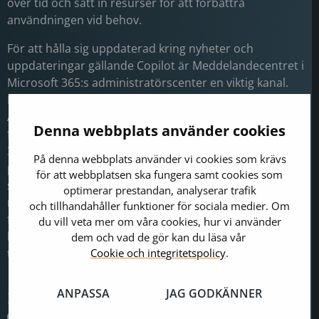
över tid och sätt in resurser för att förbättra
användningen vid behov.
För att hålla sig uppdaterad kring nyheter och
uppdateringar gällande Copilot är Meddelandecentret i
Microsoft 365:s administratörscenter en viktig kanal.
Detta gäller generellt för alla tjänster i Microsoft 365.
Även
Microsoft 365 Roadmap
ger insikt i framtida
Denna webbplats använder cookies
förändringar i Copilot och hela Microsoft 365.Microsoft
365 Copilot är inte bara ett nytt verktyg; det har
På denna webbplats använder vi cookies som krävs
potential att bli en revolution inom produktivitet och
för att webbplatsen ska fungera samt cookies som
samarbete. Genom att förbereda din organisation
optimerar prestandan, analyserar trafik
redan nu kan du maximera fördelarna med Copilot
och tillhandahåller funktioner för sociala medier. Om
från start. Känns det svårt att få grepp om, eller vill du
du vill veta mer om våra cookies, hur vi använder
ha ett bollplank? Kontakta oss så påbörjar vi AI-resan
dem och vad de gör kan du läsa vår
Cookie och integritetspolicy
.
tillsammans.
ANPASSA
JAG GODKÄNNER
Dela gärna detta på