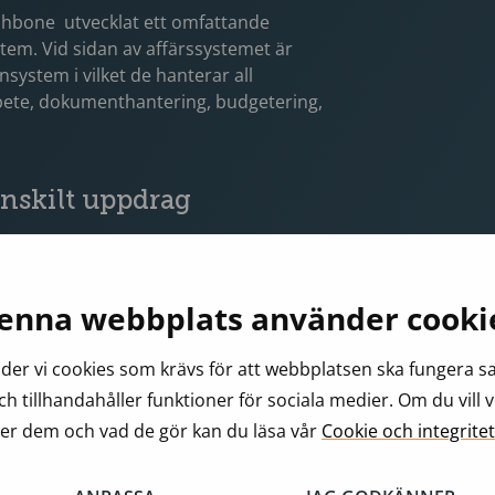
ishbone utvecklat ett omfattande
em. Vid sidan av affärssystemet är
ystem i vilket de hanterar all
ete, dokumenthantering, budgetering,
.
 enskilt uppdrag
 en huvudprocess för alla uppdrag till
 identifierade. Både huvudprocessen
rktyg kopplat till sig, vilket ger
enna webbplats använder cooki
et aktuella uppdraget.
er vi cookies som krävs för att webbplatsen ska fungera 
ch tillhandahåller funktioner för sociala medier. Om du vill 
er dem och vad de gör kan du läsa vår
Cookie och integritet
delar;
 och Arbetsplatsen.