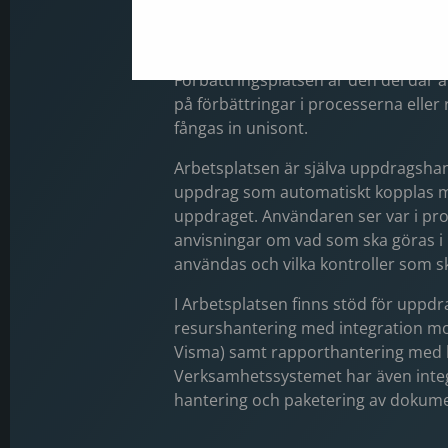
Processplatsen är ett processtöd dä
verktyg de ska använda i respektive
Förbättringsplatsen är den del där
på förbättringar i processerna eller r
fångas in unisont.
Arbetsplatsen är själva uppdragsha
uppdrag som automatiskt kopplas m
uppdraget. Användaren ser var i pro
anvisningar om vad som ska göras i r
användas och vilka kontroller som
I Arbetsplatsen finns stöd för upp
resurshantering med integration mot
Visma) samt rapporthantering med hj
Verksamhetssystemet har även inte
hantering och paketering av dokumen