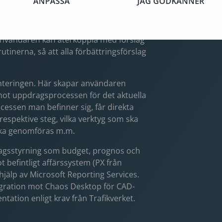
ANPASSA
JAG GODKÄNNER
r användarna ser vilka mallar, och
 uppdragstyp.
 användaren kan återkoppla med förslag
utinerna, så att alla förbättringsförslag
nteringen. Här skapar användaren
ot uppdragsprocessen för det aktuella
cessen man befinner sig, får direkta
espektive steg, vilka verktyg som ska
 ska genomföras m.m.
dragsstyrning som budget, prognos och
 befintligt affärssystem (PX från
älp av Microsoft Reporting Services.
gration mot Chaos Desktop för CAD-
tation enligt krav från Trafikverket.