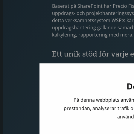
Baserat på SharePoint har Precio F
uppdrags- och projekthanteringssyst
detta verksamhetssystem WSP:s kärns
uppdragshantering gällande samarb
kalkylering, rapportering med mera
Ett unik stöd för varje
Grunden för verksamhetssystemet är
vilken cirka 70 uppdragstyper finns
och uppdragstyperna har mallar och ve
D
användaren ett unikt stöd för just d
På denna webbplats använd
Tre delar
prestandan, analyserar trafik o
använd
Verksamhetssystemet består av tre 
Processplatsen, Förbättringplatsen