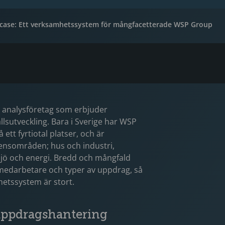
case: Ett verksamhetssystem för mångfacetterade WSP Group
h analysföretag som erbjuder
llsutveckling. Bara i Sverige har WSP
tt fyrtiotal platser, och är
ensområden; hus och industri,
ljö och energi. Bredd och mångfald
edarbetare och typer av uppdrag, så
etssystem är stort.
 uppdragshantering